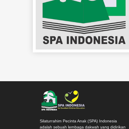
Silaturrahim Pecinta Anak (SPA) Indonesia
adalah sebuah lembaga dakwah yang didirikan