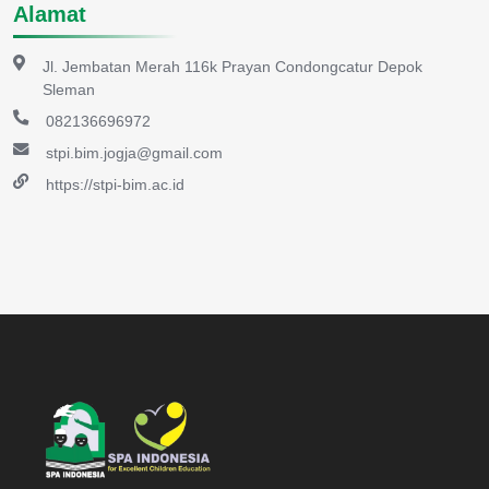
Alamat
Jl. Jembatan Merah 116k Prayan Condongcatur Depok
Sleman
082136696972
stpi.bim.jogja@gmail.com
https://stpi-bim.ac.id